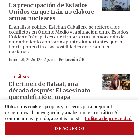
La preocupación de Estados
Unidos en que Irán no elabore
armas nucleares
El analista político Esteban Caballero se refiere a los
conflictos en Oriente Medio y la situación entre Estados
Unidos e Irán, países que firmaron un memorando de
entendimiento con varios puntos importantes que en
teoría ponen fin a las hostilidades entre ambas
naciones.
·
Junio 28, 2026 12:07 p. m.
Redacción ÚH
+ análisis
El crimen de Rafaat, una
década después: El asesinato
que redefinió el mapa
criminal en la frontera
Utilizamos cookies propias y terceros para mejorar tu
Tras la muerte de Jorge Rafaat Toumani, el 15 de junio
experiencia de navegación y analizar nuestro tráfico. Al
de 2016 en Pedro Juan Caballero, acabó la hegemonía de
continuar navegando, aceptás nuestra
Política de privacidad
.
los reyes de la frontera y se agrandó la influencia de los
grupos criminales transnacionales que manejan el
DE ACUERDO
crimen organizado, según el criminólogo Juan Martens.