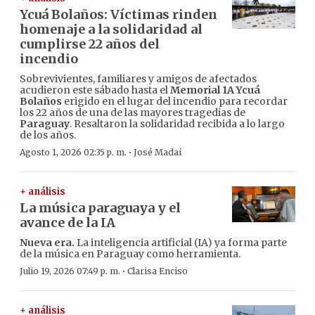
Ycuá Bolaños: Víctimas rinden
homenaje a la solidaridad al
cumplirse 22 años del
incendio
Sobrevivientes, familiares y amigos de afectados
acudieron este sábado hasta el
Memorial 1A Ycuá
Bolaños
erigido en el lugar del incendio para recordar
los 22 años de una de las mayores tragedias de
Paraguay
. Resaltaron la solidaridad recibida a lo largo
de los años.
·
Agosto 1, 2026 02:35 p. m.
José Madai
+ análisis
La música paraguaya y el
avance de la IA
Nueva era.
La inteligencia artificial (IA) ya forma parte
de la música en Paraguay como herramienta.
·
Julio 19, 2026 07:49 p. m.
Clarisa Enciso
+ análisis