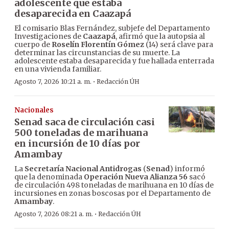
adolescente que estaba
desaparecida en Caazapá
El comisario Blas Fernández, subjefe del Departamento
Investigaciones de
Caazapá
, afirmó que la autopsia al
cuerpo de
Roselín Florentín Gómez
(14) será clave para
determinar las circunstancias de su muerte. La
adolescente estaba desaparecida y fue hallada enterrada
en una vivienda familiar.
·
Agosto 7, 2026 10:21 a. m.
Redacción ÚH
Nacionales
Senad saca de circulación casi
500 toneladas de marihuana
en incursión de 10 días por
Amambay
La
Secretaría Nacional Antidrogas
(
Senad
) informó
que la denominada
Operación Nueva Alianza 56
sacó
de circulación 498 toneladas de marihuana en 10 días de
incursiones en zonas boscosas por el Departamento de
Amambay
.
·
Agosto 7, 2026 08:21 a. m.
Redacción ÚH