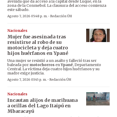
avenida que da acceso a la capital desde Luque, en la
zona de la Conmebol. La clausura del acceso comienza
este sábado.
·
Agosto 7, 2026 05:48 p. m.
Redacción ÚH
Nacionales
Mujer fue asesinada tras
resistirse al robo de su
motocicleta y deja cuatro
hijos huérfanos en Ypané
Una mujer se resistió a un asalto y falleció tras ser
baleada por
motochorros
en
Ypané
, Departamento
Central. La víctima deja cuatro hijos huérfanos y su
madre exige justicia.
·
Agosto 7, 2026 03:45 p. m.
Redacción ÚH
Nacionales
Incautan alijos de marihuana
a orillas del Lago Itaipú en
Mbaracayú