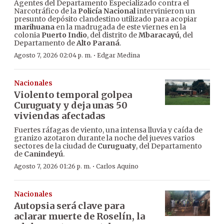
Agentes del Departamento Especializado contra el
Narcotráfico de la
Policía Nacional
intervinieron un
presunto depósito clandestino utilizado para acopiar
marihuana
en la madrugada de este viernes en la
colonia
Puerto Indio
, del distrito de
Mbaracayú
, del
Departamento de
Alto Paraná
.
·
Agosto 7, 2026 02:04 p. m.
Edgar Medina
Nacionales
Violento temporal golpea
Curuguaty y deja unas 50
viviendas afectadas
Fuertes ráfagas de viento, una intensa lluvia y caída de
granizo azotaron durante la noche del jueves varios
sectores de la ciudad de
Curuguaty
, del Departamento
de
Canindeyú
.
·
Agosto 7, 2026 01:26 p. m.
Carlos Aquino
Nacionales
Autopsia será clave para
aclarar muerte de Roselín, la