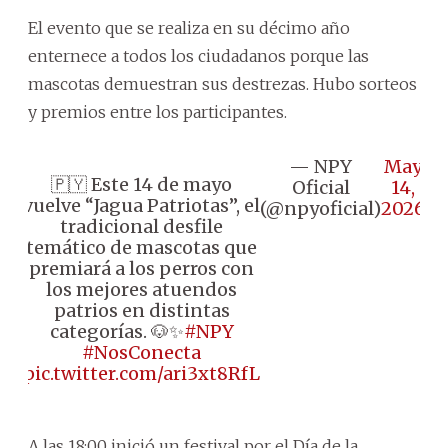
El evento que se realiza en su décimo año
enternece a todos los ciudadanos porque las
mascotas demuestran sus destrezas. Hubo sorteos
y premios entre los participantes.
— NPY
May
🇵🇾 Este 14 de mayo
Oficial
14,
vuelve “Jagua Patriotas”, el
(@npyoficial)
2026
tradicional desfile
temático de mascotas que
premiará a los perros con
los mejores atuendos
patrios en distintas
categorías. 🐶✨
#NPY
#NosConecta
pic.twitter.com/ari3xt8RfL
A las 18:00 inició un festival por el Día de la