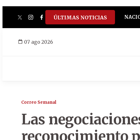
NACI
ÚLTIMAS NOTICIAS
twitter
instagram
facebook
tiktok
youtube
spotify
07 ago 2026
Correo Semanal
Las negociaciones
reconocimiento p