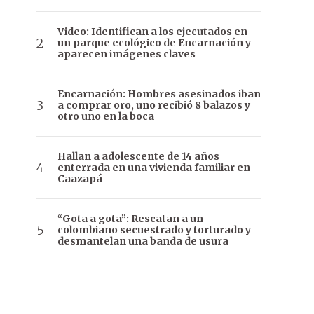
Video: Identifican a los ejecutados en
un parque ecológico de Encarnación y
aparecen imágenes claves
Encarnación: Hombres asesinados iban
a comprar oro, uno recibió 8 balazos y
otro uno en la boca
Hallan a adolescente de 14 años
enterrada en una vivienda familiar en
Caazapá
“Gota a gota”: Rescatan a un
colombiano secuestrado y torturado y
desmantelan una banda de usura