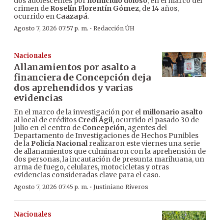
dos adolescentes por
homicidio doloso
, en el marco del
crimen de
Roselín Florentín Gómez
, de 14 años,
ocurrido en
Caazapá
.
·
Agosto 7, 2026 07:57 p. m.
Redacción ÚH
Nacionales
Allanamientos por asalto a
financiera de Concepción deja
dos aprehendidos y varias
evidencias
En el marco de la investigación por el
millonario asalto
al local de créditos
Credi Ágil
, ocurrido el pasado 30 de
julio en el centro de
Concepción
, agentes del
Departamento de Investigaciones de Hechos Punibles
de la
Policía Nacional
realizaron este viernes una serie
de allanamientos que culminaron con la aprehensión de
dos personas, la incautación de presunta marihuana, un
arma de fuego, celulares, motocicletas y otras
evidencias consideradas clave para el caso.
·
Agosto 7, 2026 07:45 p. m.
Justiniano Riveros
Nacionales