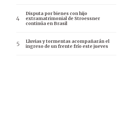
Disputa por bienes con hijo
extramatrimonial de Stroessner
continúa en Brasil
Lluvias y tormentas acompañarán el
ingreso de un frente frío este jueves
El tradicional desfile militar por las celebraciones de la Indepen
do / ÚH.