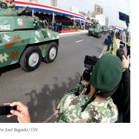
to: José Bogado / ÚH.