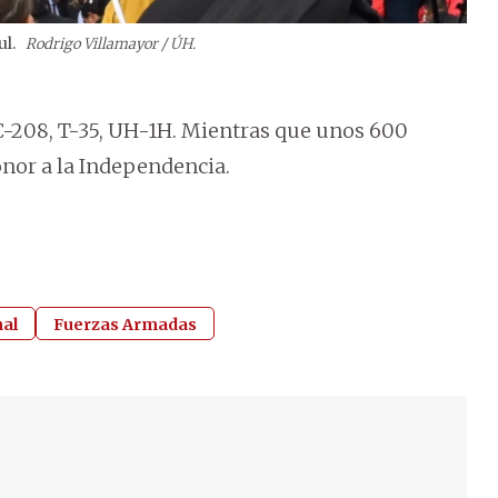
ul.
Rodrigo Villamayor / ÚH.
2
/
10
C-208, T-35, UH-1H. Mientras que unos 600
honor a la Independencia.
al
Fuerzas Armadas