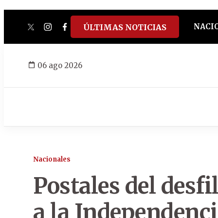
NACI
ÚLTIMAS NOTICIAS
twitter
instagram
facebook
tiktok
youtube
spotify
06 ago 2026
Nacionales
Postales del desfi
a la Independenc