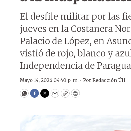
El desfile militar por las fi
jueves en la Costanera Nort
Palacio de López, en Asun
vistió de rojo, blanco y azu
Independencia de Paraguay
Mayo 14, 2026 04:40 p. m. •
Por
Redacción ÚH
WhatsApp
Facebook
Twitter
Email
Copy
Print