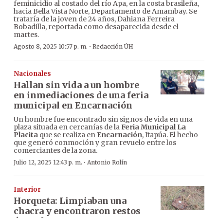
feminicidio al costado del río Apa, en la costa brasileña,
hacia Bella Vista Norte, Departamento de Amambay. Se
trataría de la joven de 24 años, Dahiana Ferreira
Bobadilla, reportada como desaparecida desde el
martes.
·
Agosto 8, 2025 10:57 p. m.
Redacción ÚH
Nacionales
Hallan sin vida a un hombre
en inmediaciones de una feria
municipal en Encarnación
Un hombre fue encontrado sin signos de vida en una
plaza situada en cercanías de la
Feria Municipal La
Placita
que se realiza en
Encarnación
, Itapúa. El hecho
que generó conmoción y gran revuelo entre los
comerciantes de la zona.
·
Julio 12, 2025 12:43 p. m.
Antonio Rolín
Interior
Horqueta: Limpiaban una
chacra y encontraron restos