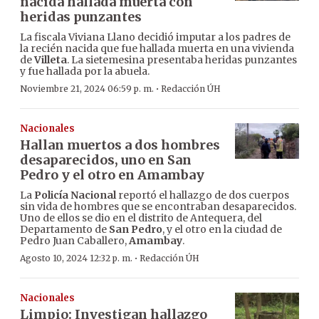
nacida hallada muerta con
heridas punzantes
La fiscala Viviana Llano decidió imputar a los padres de
la recién nacida que fue hallada muerta en una vivienda
de
Villeta
. La sietemesina presentaba heridas punzantes
y fue hallada por la abuela.
·
Noviembre 21, 2024 06:59 p. m.
Redacción ÚH
Nacionales
Hallan muertos a dos hombres
desaparecidos, uno en San
Pedro y el otro en Amambay
La
Policía Nacional
reportó el hallazgo de dos cuerpos
sin vida de hombres que se encontraban desaparecidos.
Uno de ellos se dio en el distrito de Antequera, del
Departamento de
San Pedro
, y el otro en la ciudad de
Pedro Juan Caballero,
Amambay
.
·
Agosto 10, 2024 12:32 p. m.
Redacción ÚH
Nacionales
Limpio: Investigan hallazgo