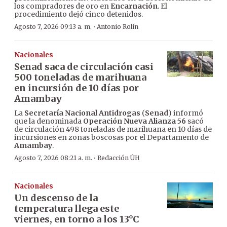
los compradores de oro en
Encarnación
. El
procedimiento dejó cinco detenidos.
·
Agosto 7, 2026 09:13 a. m.
Antonio Rolín
Nacionales
Senad saca de circulación casi
500 toneladas de marihuana
en incursión de 10 días por
Amambay
La
Secretaría Nacional Antidrogas
(
Senad
) informó
que la denominada
Operación Nueva Alianza 56
sacó
de circulación 498 toneladas de marihuana en 10 días de
incursiones en zonas boscosas por el Departamento de
Amambay
.
·
Agosto 7, 2026 08:21 a. m.
Redacción ÚH
Nacionales
Un descenso de la
temperatura llega este
viernes, en torno a los 13°C