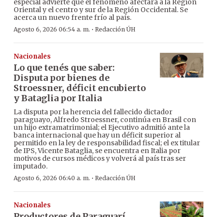
especial advierte que el fenómeno afectará a la Región
Oriental y el centro y sur de la Región Occidental. Se
acerca un nuevo frente frío al país.
·
Agosto 6, 2026 06:54 a. m.
Redacción ÚH
Nacionales
Lo que tenés que saber:
Disputa por bienes de
Stroessner, déficit encubierto
y Bataglia por Italia
La disputa por la herencia del fallecido dictador
paraguayo, Alfredo Stroessner, continúa en Brasil con
un hijo extramatrimonial; el Ejecutivo admitió ante la
banca internacional que hay un déficit superior al
permitido en la ley de responsabilidad fiscal; el ex titular
de IPS, Vicente Bataglia, se encuentra en Italia por
motivos de cursos médicos y volverá al país tras ser
imputado.
·
Agosto 6, 2026 06:40 a. m.
Redacción ÚH
Nacionales
Productores de Paraguarí