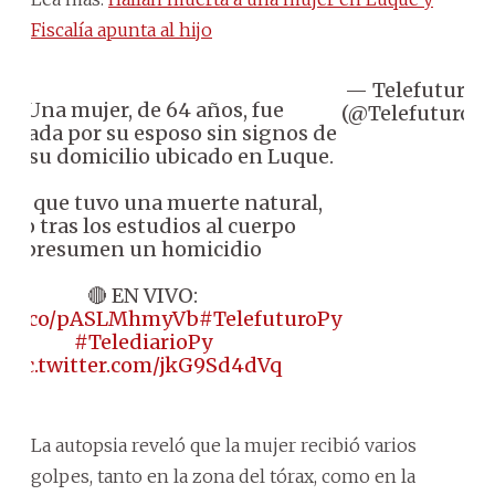
Fiscalía apunta al hijo
— Telefuturo
A
📌 Una mujer, de 64 años, fue
(@Telefuturo)
1
trada por su esposo sin signos de
 en su domicilio ubicado en Luque.
dijo que tuvo una muerte natural,
ero tras los estudios al cuerpo
presumen un homicidio
🔴 EN VIVO:
://t.co/pASLMhmyVb
#TelefuturoPy
#TelediarioPy
pic.twitter.com/jkG9Sd4dVq
La autopsia reveló que la mujer recibió varios
golpes, tanto en la zona del tórax, como en la