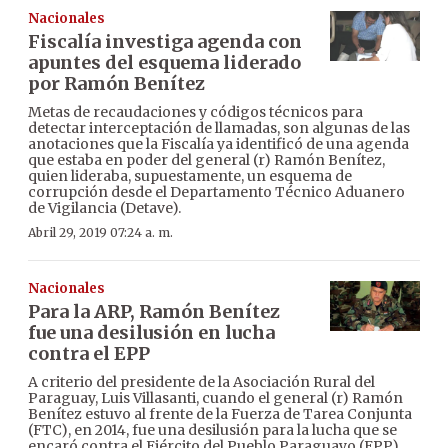
Nacionales
Fiscalía investiga agenda con
apuntes del esquema liderado
por Ramón Benítez
Metas de recaudaciones y códigos técnicos para
detectar interceptación de llamadas, son algunas de las
anotaciones que la Fiscalía ya identificó de una agenda
que estaba en poder del general (r) Ramón Benítez,
quien lideraba, supuestamente, un esquema de
corrupción desde el Departamento Técnico Aduanero
de Vigilancia (Detave).
Abril 29, 2019 07:24 a. m.
Nacionales
Para la ARP, Ramón Benítez
fue una desilusión en lucha
contra el EPP
A criterio del presidente de la Asociación Rural del
Paraguay, Luis Villasanti, cuando el general (r) Ramón
Benítez estuvo al frente de la Fuerza de Tarea Conjunta
(FTC), en 2014, fue una desilusión para la lucha que se
encaró contra el Ejército del Pueblo Paraguayo (EPP).