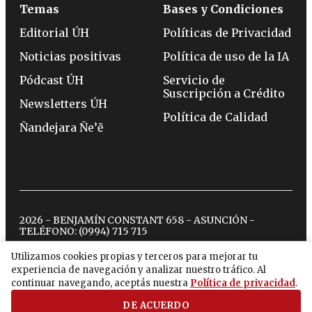
Temas
Bases y Condiciones
Editorial ÚH
Políticas de Privacidad
Noticias positivas
Política de uso de la IA
Pódcast ÚH
Servicio de
Suscripción a Crédito
Newsletters ÚH
Política de Calidad
Ñandejara Ñe’ẽ
2026 - BENJAMÍN CONSTANT 658 - ASUNCIÓN -
TELÉFONO:
(0994) 715 715
Utilizamos cookies propias y terceros para mejorar tu
experiencia de navegación y analizar nuestro tráfico. Al
twitter
instagram
facebook
tiktok
youtube
spotify
continuar navegando, aceptás nuestra
Política de privacidad
.
DE ACUERDO