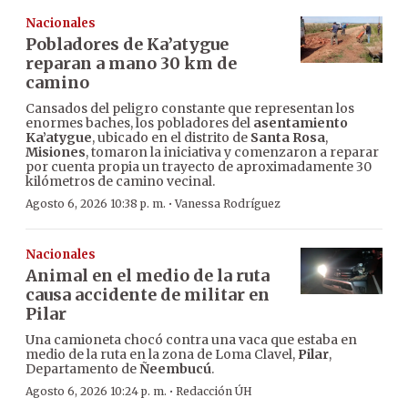
Nacionales
Pobladores de Ka’atygue
reparan a mano 30 km de
camino
Cansados del peligro constante que representan los
enormes baches, los pobladores del
asentamiento
Ka’atygue
, ubicado en el distrito de
Santa Rosa
,
Misiones
, tomaron la iniciativa y comenzaron a reparar
por cuenta propia un trayecto de aproximadamente 30
kilómetros de camino vecinal.
·
Agosto 6, 2026 10:38 p. m.
Vanessa Rodríguez
Nacionales
Animal en el medio de la ruta
causa accidente de militar en
Pilar
Una camioneta chocó contra una vaca que estaba en
medio de la ruta en la zona de Loma Clavel,
Pilar
,
Departamento de
Ñeembucú
.
·
Agosto 6, 2026 10:24 p. m.
Redacción ÚH