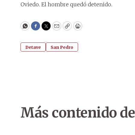
Oviedo. El hombre quedó detenido.
WhatsApp
Facebook
Twitter
Email
Copy
Print
Detave
San Pedro
Más contenido de