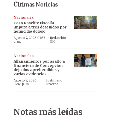
Últimas Noticias
Nacionales
Caso Roselín: Fiscalía
imputa a tres detenidos por
homicidio doloso
·
Agosto 7, 2026 07:57
Redacción
p. m.
ÚH
Nacionales
Allanamientos por asalto a
financiera de Concepción
deja dos aprehendidos y
varias evidencias
·
Agosto 7, 2026
Justiniano
07:45 p. m.
Riveros
Notas más leídas