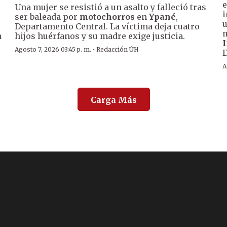
e
Una mujer se resistió a un asalto y falleció tras
i
ser baleada por
motochorros
en
Ypané
,
u
Departamento Central. La víctima deja cuatro
m
a
hijos huérfanos y su madre exige justicia.
I
·
Agosto 7, 2026 03:45 p. m.
Redacción ÚH
A
Carga Más