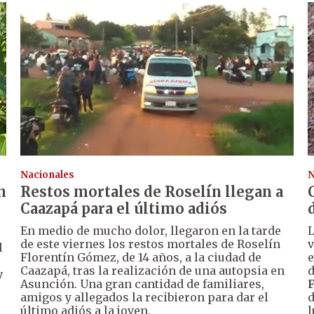
Nacionales
N
n
Restos mortales de Roselín llegan a
Caazapá para el último adiós
En medio de mucho dolor, llegaron en la tarde
de este viernes los restos mortales de Roselín
v
l
Florentín Gómez, de 14 años, a la ciudad de
e
Caazapá, tras la realización de una autopsia en
d
y
Asunción. Una gran cantidad de familiares,
amigos y allegados la recibieron para dar el
d
último adiós a la joven.
l