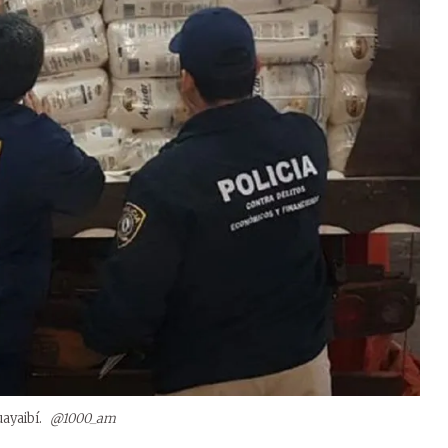
uayaibí.
@1000_am