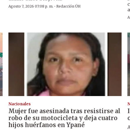
c
·
Agosto 7, 2026 07:08 p. m.
Redacción ÚH
a
A
Nacionales
N
Mujer fue asesinada tras resistirse al
robo de su motocicleta y deja cuatro
hijos huérfanos en Ypané
A