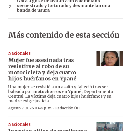
Gota a gota: Rescatan a un colombiano
secuestrado y torturado y desmantelan una
banda de usura
Más contenido de esta sección
Nacionales
Mujer fue asesinada tras
resistirse al robo de su
motocicleta y deja cuatro
hijos huérfanos en Ypané
Una mujer se resistió a un asalto y falleció tras ser
baleada por
motochorros
en
Ypané
, Departamento
Central. La víctima deja cuatro hijos huérfanos y su
madre exige justicia.
·
Agosto 7, 2026 03:45 p. m.
Redacción ÚH
Nacionales