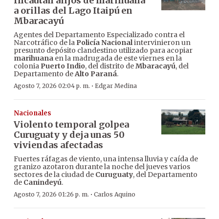
Incautan alijos de marihuana
a orillas del Lago Itaipú en
Mbaracayú
Agentes del Departamento Especializado contra el
Narcotráfico de la
Policía Nacional
intervinieron un
presunto depósito clandestino utilizado para acopiar
marihuana
en la madrugada de este viernes en la
colonia
Puerto Indio
, del distrito de
Mbaracayú
, del
Departamento de
Alto Paraná
.
·
Agosto 7, 2026 02:04 p. m.
Edgar Medina
Nacionales
Violento temporal golpea
Curuguaty y deja unas 50
viviendas afectadas
Fuertes ráfagas de viento, una intensa lluvia y caída de
granizo azotaron durante la noche del jueves varios
sectores de la ciudad de
Curuguaty
, del Departamento
de
Canindeyú
.
·
Agosto 7, 2026 01:26 p. m.
Carlos Aquino