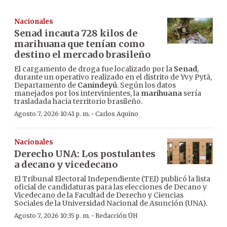
Nacionales
Senad incauta 728 kilos de
marihuana que tenían como
destino el mercado brasileño
El cargamento de droga fue localizado por la
Senad
,
durante un operativo realizado en el distrito de Yvy Pytã,
Departamento de
Canindeyú
. Según los datos
manejados por los intervinientes, la
marihuana
sería
trasladada hacia territorio brasileño.
·
Agosto 7, 2026 10:41 p. m.
Carlos Aquino
Nacionales
Derecho UNA: Los postulantes
a decano y vicedecano
El Tribunal Electoral Independiente (TEI) publicó la lista
oficial de candidaturas para las elecciones de Decano y
Vicedecano de la Facultad de Derecho y Ciencias
Sociales de la Universidad Nacional de Asunción (UNA).
·
Agosto 7, 2026 10:35 p. m.
Redacción ÚH