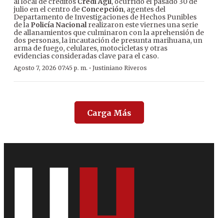
al local de créditos
Credi Ágil
, ocurrido el pasado 30 de
julio en el centro de
Concepción
, agentes del
Departamento de Investigaciones de Hechos Punibles
de la
Policía Nacional
realizaron este viernes una serie
de allanamientos que culminaron con la aprehensión de
dos personas, la incautación de presunta marihuana, un
arma de fuego, celulares, motocicletas y otras
evidencias consideradas clave para el caso.
·
Agosto 7, 2026 07:45 p. m.
Justiniano Riveros
Carga Más