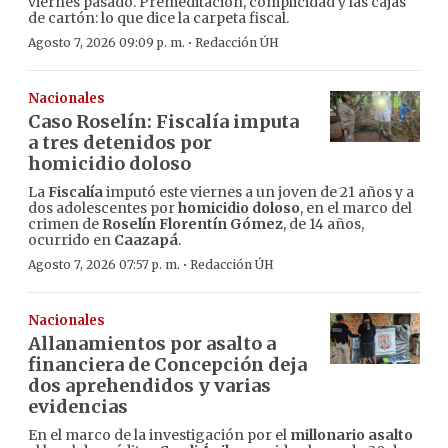
viernes pasado. Premeditación, complicidad y las cajas
de cartón: lo que dice la carpeta fiscal.
·
Agosto 7, 2026 09:09 p. m.
Redacción ÚH
Nacionales
Caso Roselín: Fiscalía imputa
a tres detenidos por
homicidio doloso
La
Fiscalía
imputó este viernes a un joven de 21 años y a
dos adolescentes por
homicidio doloso
, en el marco del
crimen de
Roselín Florentín Gómez
, de 14 años,
ocurrido en
Caazapá
.
·
Agosto 7, 2026 07:57 p. m.
Redacción ÚH
Nacionales
Allanamientos por asalto a
financiera de Concepción deja
dos aprehendidos y varias
evidencias
En el marco de la investigación por el
millonario asalto