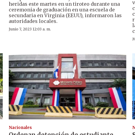
v
heridas este martes en un tiroteo durante una
c
ceremonia de graduación en una escuela de
c
secundaria en Virginia (EEUU), informaron las
r
autoridades locales.
l
Junio 7, 2023 12:03 a. m.
c
M
Nacionales
N
Ordenan detención de estudiante