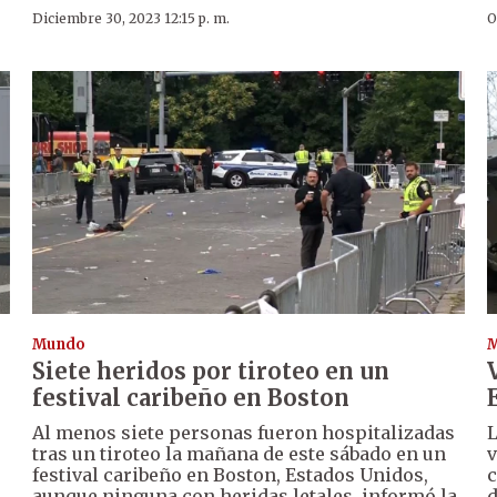
Diciembre 30, 2023 12:15 p. m.
O
Mundo
Siete heridos por tiroteo en un
festival caribeño en Boston
Al menos siete personas fueron hospitalizadas
L
tras un tiroteo la mañana de este sábado en un
v
festival caribeño en Boston, Estados Unidos,
c
aunque ninguna con heridas letales, informó la
d