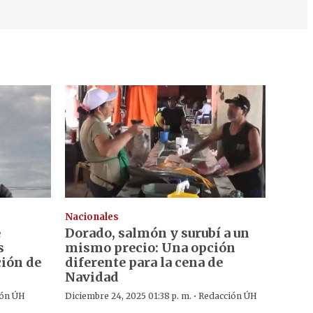
Nacionales
e
Dorado, salmón y surubí a un
s
mismo precio: Una opción
ción de
diferente para la cena de
Navidad
·
ión ÚH
Diciembre 24, 2025 01:38 p. m.
Redacción ÚH