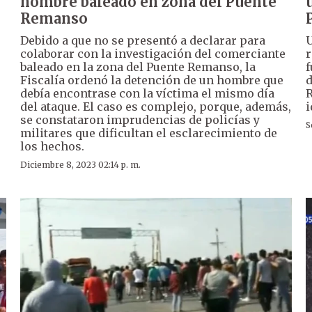
hombre baleado en zona del Puente
Remanso
Debido a que no se presentó a declarar para
U
colaborar con la investigación del comerciante
r
baleado en la zona del Puente Remanso, la
f
Fiscalía ordenó la detención de un hombre que
d
debía encontrase con la víctima el mismo día
R
del ataque. El caso es complejo, porque, además,
i
se constataron imprudencias de policías y
S
militares que dificultan el esclarecimiento de
los hechos.
Diciembre 8, 2023 02:14 p. m.