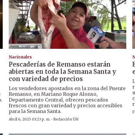
Nacionales
N
Pescaderías de Remanso estarán
abiertas en toda la Semana Santa y
con variedad de precios
r
Los vendedores apostados en la zona del Puente
m
e
Remanso, en Mariano Roque Alonso,
c
.
Departamento Central, ofrecen pescados
r
frescos con gran variedad y precios accesibles
para la Semana Santa.
F
·
Abril 6, 2025 03:23 p. m.
Redacción ÚH