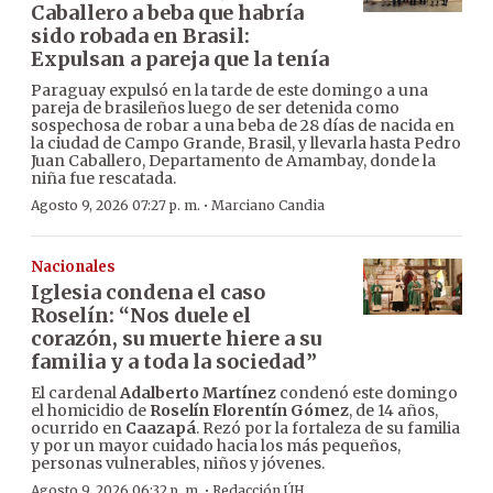
Caballero a beba que habría
sido robada en Brasil:
Expulsan a pareja que la tenía
Paraguay expulsó en la tarde de este domingo a una
pareja de brasileños luego de ser detenida como
sospechosa de robar a una beba de 28 días de nacida en
la ciudad de Campo Grande, Brasil, y llevarla hasta Pedro
Juan Caballero, Departamento de Amambay, donde la
niña fue rescatada.
·
Agosto 9, 2026 07:27 p. m.
Marciano Candia
Nacionales
Iglesia condena el caso
Roselín: “Nos duele el
corazón, su muerte hiere a su
familia y a toda la sociedad”
El cardenal
Adalberto Martínez
condenó este domingo
el homicidio de
Roselín Florentín Gómez
, de 14 años,
ocurrido en
Caazapá
. Rezó por la fortaleza de su familia
y por un mayor cuidado hacia los más pequeños,
personas vulnerables, niños y jóvenes.
·
Agosto 9, 2026 06:32 p. m.
Redacción ÚH