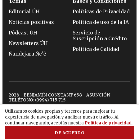
Temas
Bases y Condiciones
Editorial ÚH
Políticas de Privacidad
Noticias positivas
Política de uso de la IA
Pódcast ÚH
Servicio de
Suscripción a Crédito
Newsletters ÚH
Política de Calidad
Ñandejara Ñe’ẽ
2026 - BENJAMÍN CONSTANT 658 - ASUNCIÓN -
TELÉFONO:
(0994) 715 715
Utilizamos cookies propias y terceros para mejorar tu
experiencia de navegación y analizar nuestro tráfico. Al
twitter
instagram
facebook
tiktok
youtube
spotify
continuar navegando, aceptás nuestra
Política de privacidad
.
DE ACUERDO