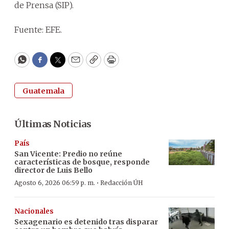
de Prensa (SIP).
Fuente: EFE.
WhatsApp
Facebook
Twitter
Email
Copy
Print
Guatemala
Últimas Noticias
País
San Vicente: Predio no reúne
características de bosque, responde
director de Luis Bello
·
Agosto 6, 2026 06:59 p. m.
Redacción ÚH
Nacionales
Sexagenario es detenido tras disparar