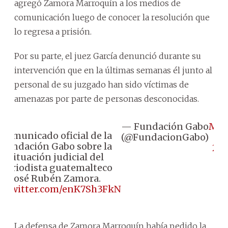
agregó Zamora Marroquín a los medios de
comunicación luego de conocer la resolución que
lo regresa a prisión.
Por su parte, el juez García denunció durante su
intervención que en la últimas semanas él junto al
personal de su juzgado han sido víctimas de
amenazas por parte de personas desconocidas.
— Fundación Gabo
Mar
Comunicado oficial de la
(@FundacionGabo)
11
Fundación Gabo sobre la
20
situación judicial del
periodista guatemalteco
José Rubén Zamora.
ic.twitter.com/enK7Sh3FkN
La defensa de Zamora Marroquín había pedido la