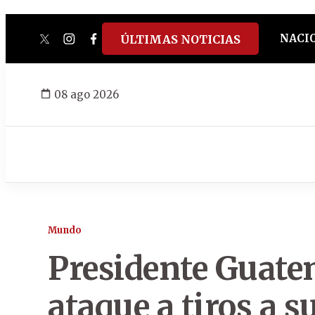
NACI
ÚLTIMAS NOTICIAS
twitter
instagram
facebook
tiktok
youtube
spotify
08 ago 2026
Mundo
Presidente Guatem
ataque a tiros a 