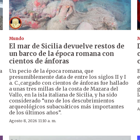
Mundo
El mar de Sicilia devuelve restos de
un barco de la época romana con
cientos de ánforas
a
Un pecio de la época romana, que
E
presumiblemente data de entre los siglos II y I
e
a. C.,cargado con cientos de ánforas fue hallado
d
a unas tres millas de la costa de Mazara del
g
Vallo, en la isla italiana de Sicilia, y ha sido
l
considerado “uno de los descubrimientos
n
arqueológicos subacuáticos más importantes
A
de los últimos años”.
Agosto 8, 2026 11:10 a. m.