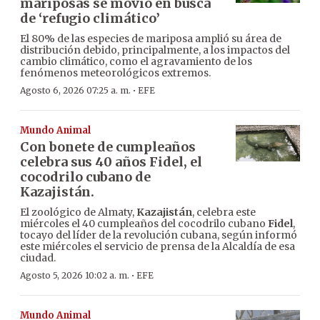
mariposas se movió en busca
de ‘refugio climático’
El 80% de las especies de mariposa amplió su área de
distribución debido, principalmente, a los impactos del
cambio climático, como el agravamiento de los
fenómenos meteorológicos extremos.
·
Agosto 6, 2026 07:25 a. m.
EFE
Mundo Animal
Con bonete de cumpleaños
celebra sus 40 años Fidel, el
cocodrilo cubano de
Kazajistán.
El zoológico de Almaty,
Kazajistán
, celebra este
miércoles el 40 cumpleaños del cocodrilo cubano
Fidel
,
tocayo del líder de la revolución cubana, según informó
este miércoles el servicio de prensa de la Alcaldía de esa
ciudad.
·
Agosto 5, 2026 10:02 a. m.
EFE
Mundo Animal