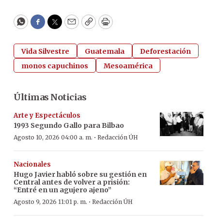
WhatsApp
Facebook
Twitter
Email
Copy
Print
Vida Silvestre
Guatemala
Deforestación
monos capuchinos
Mesoamérica
Últimas Noticias
Arte y Espectáculos
1993 Segundo Gallo para Bilbao
·
Agosto 10, 2026 04:00 a. m.
Redacción ÚH
Nacionales
Hugo Javier habló sobre su gestión en
Central antes de volver a prisión:
“Entré en un agujero ajeno”
·
Agosto 9, 2026 11:01 p. m.
Redacción ÚH