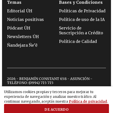
Temas
Bases y Condiciones
Editorial ÚH
Políticas de Privacidad
Noticias positivas
Política de uso de la IA
Pódcast ÚH
Servicio de
Suscripción a Crédito
Newsletters ÚH
Política de Calidad
Ñandejara Ñe’ẽ
2026 - BENJAMÍN CONSTANT 658 - ASUNCIÓN -
TELÉFONO:
(0994) 715 715
Utilizamos cookies propias y terceros para mejorar tu
experiencia de navegación y analizar nuestro tráfico. Al
twitter
instagram
facebook
tiktok
youtube
spotify
continuar navegando, aceptás nuestra
Política de privacidad
.
DE ACUERDO