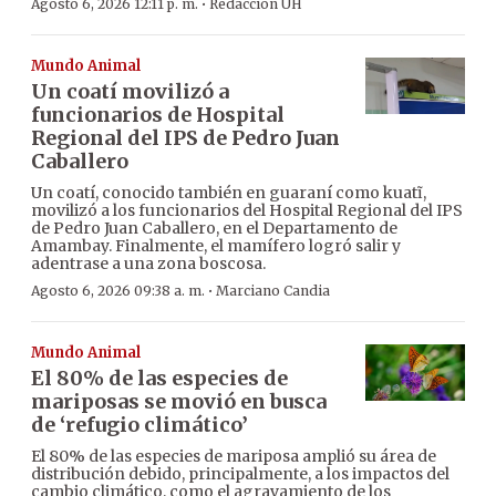
·
Agosto 6, 2026 12:11 p. m.
Redacción ÚH
Mundo Animal
Un coatí movilizó a
funcionarios de Hospital
Regional del IPS de Pedro Juan
Caballero
Un coatí, conocido también en guaraní como kuatĩ,
movilizó a los funcionarios del Hospital Regional del IPS
de Pedro Juan Caballero, en el Departamento de
Amambay. Finalmente, el mamífero logró salir y
adentrase a una zona boscosa.
·
Agosto 6, 2026 09:38 a. m.
Marciano Candia
Mundo Animal
El 80% de las especies de
mariposas se movió en busca
de ‘refugio climático’
El 80% de las especies de mariposa amplió su área de
distribución debido, principalmente, a los impactos del
cambio climático, como el agravamiento de los