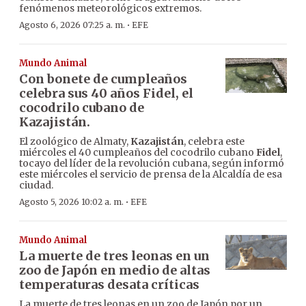
fenómenos meteorológicos extremos.
·
Agosto 6, 2026 07:25 a. m.
EFE
Mundo Animal
Con bonete de cumpleaños
celebra sus 40 años Fidel, el
cocodrilo cubano de
Kazajistán.
El zoológico de Almaty,
Kazajistán
, celebra este
miércoles el 40 cumpleaños del cocodrilo cubano
Fidel
,
tocayo del líder de la revolución cubana, según informó
este miércoles el servicio de prensa de la Alcaldía de esa
ciudad.
·
Agosto 5, 2026 10:02 a. m.
EFE
Mundo Animal
La muerte de tres leonas en un
zoo de Japón en medio de altas
temperaturas desata críticas
La muerte de tres leonas en un zoo de Japón por un