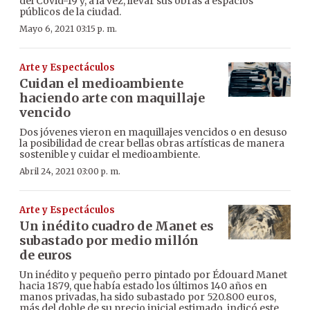
del Covid-19 y, a la vez, llevar sus obras a espacios
públicos de la ciudad.
Mayo 6, 2021 03:15 p. m.
Arte y Espectáculos
Cuidan el medioambiente
haciendo arte con maquillaje
vencido
Dos jóvenes vieron en maquillajes vencidos o en desuso
la posibilidad de crear bellas obras artísticas de manera
sostenible y cuidar el medioambiente.
Abril 24, 2021 03:00 p. m.
Arte y Espectáculos
Un inédito cuadro de Manet es
subastado por medio millón
de euros
Un inédito y pequeño perro pintado por Édouard Manet
hacia 1879, que había estado los últimos 140 años en
manos privadas, ha sido subastado por 520.800 euros,
más del doble de su precio inicial estimado, indicó este