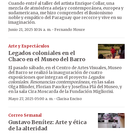
Cuando entré al taller del artista Enrique Collar, una
mezcla de atmósfera añeja y contemporánea, europea y
sudamericana, me hizo comprender el ilusionismo
noble y empático del Paraguay que recorre y vive en su
imaginación.
·
Junio 21, 2025 10:14 a. m.
Fernando Moure
Arte y Espectáculos
Legados coloniales en el
Chaco en el Museo del Barro
El pasado sábado, en el Centro de Artes Visuales, Museo
del Barro se realizó la inauguración de cuatro
exposiciones que integran el proyecto
Legados
coloniales
.
Resonancias contemporáneas,
en las salas
Olga Blinder, Florian Paucke y Josefina Plá del Museo, y
en la sala Cira Moscarda de la Fundación Migliorisi.
·
Mayo 27, 2025 05:00 a. m.
Clarisa Enciso
Correo Semanal
Gustavo Benítez: Arte y ética
de la alteridad