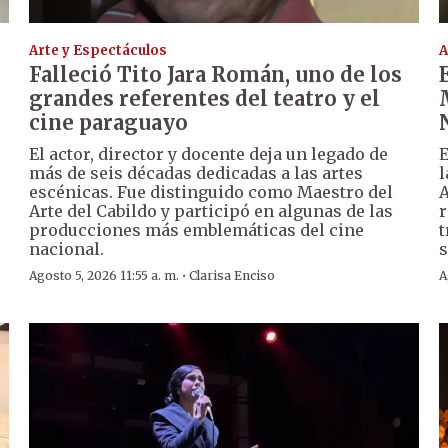
Arte y Espectáculos
A
Falleció Tito Jara Román, uno de los
grandes referentes del teatro y el
cine paraguayo
El actor, director y docente deja un legado de
E
más de seis décadas dedicadas a las artes
l
escénicas. Fue distinguido como Maestro del
A
Arte del Cabildo y participó en algunas de las
r
producciones más emblemáticas del cine
t
nacional.
s
·
Agosto 5, 2026 11:55 a. m.
Clarisa Enciso
A