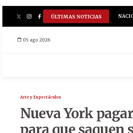
NACI
ÚLTIMAS NOTICIAS
twitter
instagram
facebook
tiktok
youtube
spotify
05 ago 2026
Arte y Espectáculos
Nueva York pagará
para que saquen s