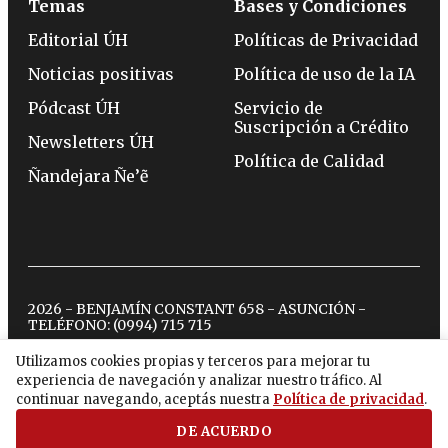
Temas
Bases y Condiciones
Editorial ÚH
Políticas de Privacidad
Noticias positivas
Política de uso de la IA
Pódcast ÚH
Servicio de
Suscripción a Crédito
Newsletters ÚH
Política de Calidad
Ñandejara Ñe’ẽ
2026 - BENJAMÍN CONSTANT 658 - ASUNCIÓN -
TELÉFONO:
(0994) 715 715
Utilizamos cookies propias y terceros para mejorar tu
experiencia de navegación y analizar nuestro tráfico. Al
twitter
instagram
facebook
tiktok
youtube
spotify
continuar navegando, aceptás nuestra
Política de privacidad
.
DE ACUERDO