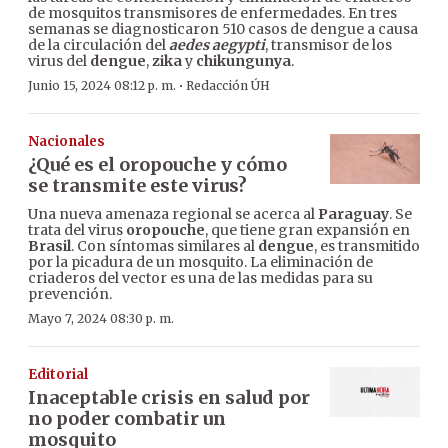
de mosquitos transmisores de enfermedades. En tres
semanas se diagnosticaron 510 casos de dengue a causa
de la circulación del
aedes aegypti
, transmisor de los
virus del
dengue
,
zika
y
chikungunya
.
·
Junio 15, 2024 08:12 p. m.
Redacción ÚH
Nacionales
¿Qué es el oropouche y cómo
se transmite este virus?
Una nueva amenaza regional se acerca al
Paraguay
. Se
trata del virus
oropouche
, que tiene gran expansión en
Brasil
. Con síntomas similares al
dengue
, es transmitido
por la picadura de un mosquito. La eliminación de
criaderos del vector es una de las medidas para su
prevención.
Mayo 7, 2024 08:30 p. m.
Editorial
Inaceptable crisis en salud por
no poder combatir un
mosquito