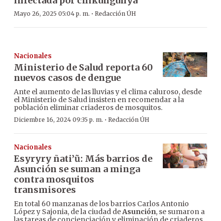
infectada por chikungunya
·
Mayo 26, 2025 05:04 p. m.
Redacción ÚH
Nacionales
Ministerio de Salud reporta 60
nuevos casos de dengue
Ante el aumento de las lluvias y el clima caluroso, desde
el Ministerio de Salud insisten en recomendar a la
población eliminar criaderos de mosquitos.
·
Diciembre 16, 2024 09:35 p. m.
Redacción ÚH
Nacionales
Esyryry ñati’ũ: Más barrios de
Asunción se suman a minga
contra mosquitos
transmisores
En total 60 manzanas de los barrios Carlos Antonio
López y Sajonia, de la ciudad de
Asunción
, se sumaron a
las tareas de concienciación y eliminación de criaderos