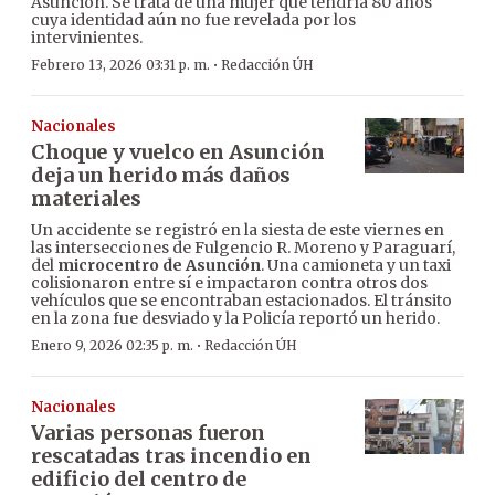
Asunción. Se trata de una mujer que tendría 80 años
cuya identidad aún no fue revelada por los
intervinientes.
·
Febrero 13, 2026 03:31 p. m.
Redacción ÚH
Nacionales
Choque y vuelco en Asunción
deja un herido más daños
materiales
Un accidente se registró en la siesta de este viernes en
las intersecciones de Fulgencio R. Moreno y Paraguarí,
del
microcentro de Asunción
. Una camioneta y un taxi
colisionaron entre sí e impactaron contra otros dos
vehículos que se encontraban estacionados. El tránsito
en la zona fue desviado y la Policía reportó un herido.
·
Enero 9, 2026 02:35 p. m.
Redacción ÚH
Nacionales
Varias personas fueron
rescatadas tras incendio en
edificio del centro de