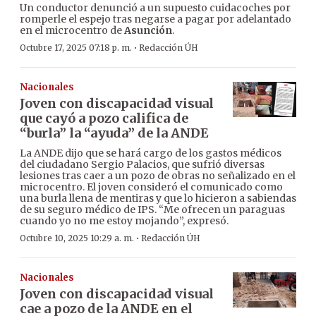
Un conductor denunció a un supuesto cuidacoches por
romperle el espejo tras negarse a pagar por adelantado
en el microcentro de
Asunción
.
·
Octubre 17, 2025 07:18 p. m.
Redacción ÚH
Nacionales
Joven con discapacidad visual
que cayó a pozo califica de
“burla” la “ayuda” de la ANDE
La ANDE dijo que se hará cargo de los gastos médicos
del ciudadano Sergio Palacios, que sufrió diversas
lesiones tras caer a un pozo de obras no señalizado en el
microcentro. El joven consideró el comunicado como
una burla llena de mentiras y que lo hicieron a sabiendas
de su seguro médico de IPS. “Me ofrecen un paraguas
cuando yo no me estoy mojando”, expresó.
·
Octubre 10, 2025 10:29 a. m.
Redacción ÚH
Nacionales
Joven con discapacidad visual
cae a pozo de la ANDE en el