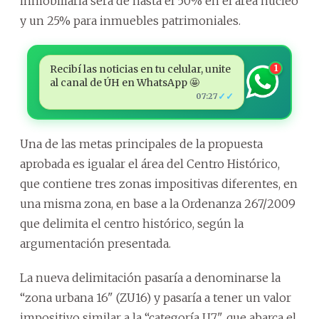
inmobiliaria será de hasta el 50% en el área núcleo
y un 25% para inmuebles patrimoniales.
Recibí las noticias en tu celular, unite
1
al canal de ÚH en WhatsApp 🤩
✓✓
07:27
Una de las metas principales de la propuesta
aprobada es igualar el área del Centro Histórico,
que contiene tres zonas impositivas diferentes, en
una misma zona, en base a la Ordenanza 267/2009
que delimita el centro histórico, según la
argumentación presentada.
La nueva delimitación pasaría a denominarse la
“zona urbana 16" (ZU16) y pasaría a tener un valor
impositivo similar a la “categoría U7", que abarca el