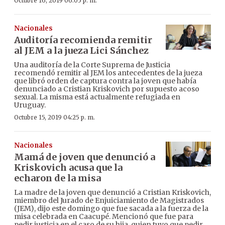
Octubre 16, 2019 06:05 p. m.
Nacionales
Auditoría recomienda remitir
al JEM a la jueza Lici Sánchez
Una auditoría de la Corte Suprema de Justicia
recomendó remitir al JEM los antecedentes de la jueza
que libró orden de captura contra la joven que había
denunciado a Cristian Kriskovich por supuesto acoso
sexual. La misma está actualmente refugiada en
Uruguay.
Octubre 15, 2019 04:25 p. m.
Nacionales
Mamá de joven que denunció a
Kriskovich acusa que la
echaron de la misa
La madre de la joven que denunció a Cristian Kriskovich,
miembro del Jurado de Enjuiciamiento de Magistrados
(JEM), dijo este domingo que fue sacada a la fuerza de la
misa celebrada en Caacupé. Mencionó que fue para
pedir justicia en el caso de su hija, quien tuvo que pedir