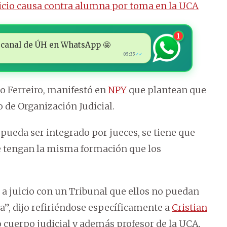
uicio causa contra alumna por toma en la UCA
1
 al canal de ÚH en WhatsApp 🤩
05:35
✓✓
mo Ferreiro, manifestó en
NPY
que plantean que
o de Organización Judicial.
pueda ser integrado por jueces, se tiene que
ue tengan la misma formación que los
 a juicio con un Tribunal que ellos no puedan
a”, dijo refiriéndose específicamente a
Cristian
o cuerpo judicial y además profesor de la UCA.