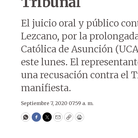
Tribunal
El juicio oral y público co
Lezcano, por la prolongad
Católica de Asunción (UCA
este lunes. El representan
una recusación contra el T
manifiesta.
Septiembre 7, 2020 07:59 a. m.
WhatsApp
Facebook
Twitter
Email
Copy
Print