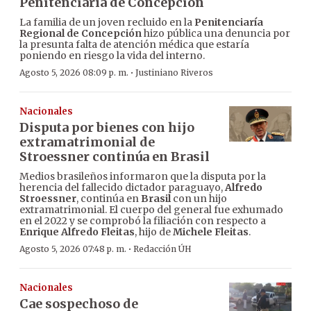
Penitenciaría de Concepción
La familia de un joven recluido en la
Penitenciaría
Regional de Concepción
hizo pública una denuncia por
la presunta falta de atención médica que estaría
poniendo en riesgo la vida del interno.
·
Agosto 5, 2026 08:09 p. m.
Justiniano Riveros
Nacionales
Disputa por bienes con hijo
extramatrimonial de
Stroessner continúa en Brasil
Medios brasileños informaron que la disputa por la
herencia del fallecido dictador paraguayo,
Alfredo
Stroessner
, continúa en
Brasil
con un hijo
extramatrimonial. El cuerpo del general fue exhumado
en el 2022 y se comprobó la filiación con respecto a
Enrique Alfredo Fleitas
, hijo de
Michele Fleitas
.
·
Agosto 5, 2026 07:48 p. m.
Redacción ÚH
Nacionales
Cae sospechoso de