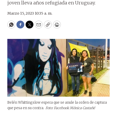
joven lleva años refugiada en Uruguay.
Marzo 15, 2023 10:35 a. m.
WhatsApp
Facebook
Twitter
Email
Copy
Print
Belén Whittingslow espera que se anule la orden de captura
que pesa en su contra.
Foto: Facebook Mónica Castañé