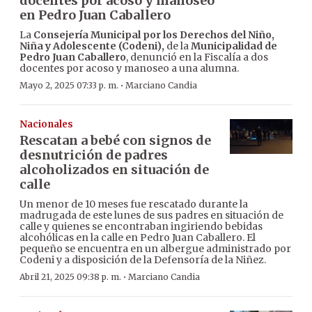
docentes por acoso y manoseo
en Pedro Juan Caballero
La
Consejería Municipal por los Derechos del Niño,
Niña y Adolescente (Codeni),
de la
Municipalidad de
Pedro Juan Caballero
, denunció en la Fiscalía a dos
docentes por acoso y manoseo a una alumna.
·
Mayo 2, 2025 07:33 p. m.
Marciano Candia
Nacionales
Rescatan a bebé con signos de
desnutrición de padres
alcoholizados en situación de
calle
Un menor de 10 meses fue rescatado durante la
madrugada de este lunes de sus padres en situación de
calle y quienes se encontraban ingiriendo bebidas
alcohólicas en la calle en Pedro Juan Caballero. El
pequeño se encuentra en un albergue administrado por
Codeni y a disposición de la Defensoría de la Niñez.
·
Abril 21, 2025 09:38 p. m.
Marciano Candia