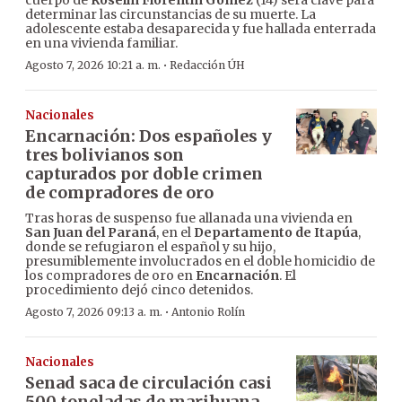
cuerpo de
Roselín Florentín Gómez
(14) será clave para
determinar las circunstancias de su muerte. La
adolescente estaba desaparecida y fue hallada enterrada
en una vivienda familiar.
·
Agosto 7, 2026 10:21 a. m.
Redacción ÚH
Nacionales
Encarnación: Dos españoles y
tres bolivianos son
capturados por doble crimen
de compradores de oro
Tras horas de suspenso fue allanada una vivienda en
San Juan del Paraná
, en el
Departamento de Itapúa
,
donde se refugiaron el español y su hijo,
presumiblemente involucrados en el doble homicidio de
los compradores de oro en
Encarnación
. El
procedimiento dejó cinco detenidos.
·
Agosto 7, 2026 09:13 a. m.
Antonio Rolín
Nacionales
Senad saca de circulación casi
500 toneladas de marihuana