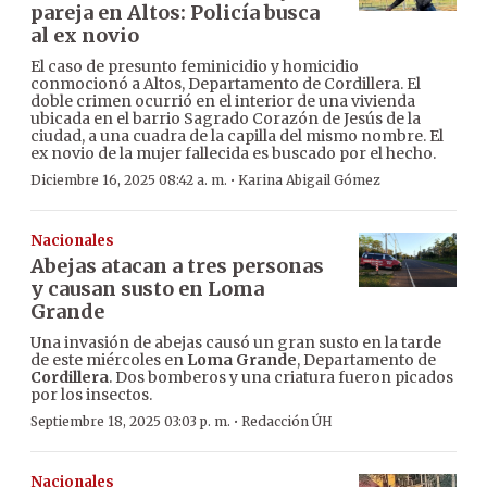
pareja en Altos: Policía busca
al ex novio
El caso de presunto feminicidio y homicidio
conmocionó a Altos, Departamento de Cordillera. El
doble crimen ocurrió en el interior de una vivienda
ubicada en el barrio Sagrado Corazón de Jesús de la
ciudad, a una cuadra de la capilla del mismo nombre. El
ex novio de la mujer fallecida es buscado por el hecho.
·
Diciembre 16, 2025 08:42 a. m.
Karina Abigail Gómez
Nacionales
Abejas atacan a tres personas
y causan susto en Loma
Grande
Una invasión de abejas causó un gran susto en la tarde
de este miércoles en
Loma Grande
, Departamento de
Cordillera
. Dos bomberos y una criatura fueron picados
por los insectos.
·
Septiembre 18, 2025 03:03 p. m.
Redacción ÚH
Nacionales