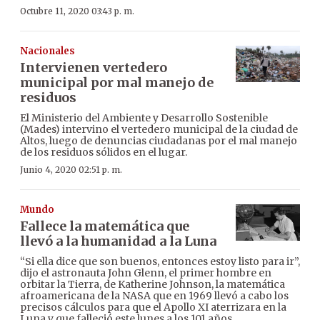
Octubre 11, 2020 03:43 p. m.
Nacionales
Intervienen vertedero
municipal por mal manejo de
residuos
El Ministerio del Ambiente y Desarrollo Sostenible
(Mades) intervino el vertedero municipal de la ciudad de
Altos, luego de denuncias ciudadanas por el mal manejo
de los residuos sólidos en el lugar.
Junio 4, 2020 02:51 p. m.
Mundo
Fallece la matemática que
llevó a la humanidad a la Luna
“Si ella dice que son buenos, entonces estoy listo para ir”,
dijo el astronauta John Glenn, el primer hombre en
orbitar la Tierra, de Katherine Johnson, la matemática
afroamericana de la NASA que en 1969 llevó a cabo los
precisos cálculos para que el Apollo XI aterrizara en la
Luna y que falleció este lunes a los 101 años.