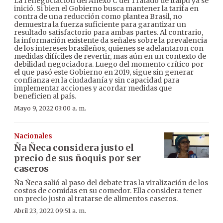
La renegociación del Anexo C del Tratado de Itaipú ya se
inició. Si bien el Gobierno busca mantener la tarifa en
contra de una reducción como plantea Brasil, no
demuestra la fuerza suficiente para garantizar un
resultado satisfactorio para ambas partes. Al contrario,
la información existente da señales sobre la prevalencia
de los intereses brasileños, quienes se adelantaron con
medidas difíciles de revertir, mas aún en un contexto de
debilidad negociadora. Luego del momento crítico por
el que pasó este Gobierno en 2019, sigue sin generar
confianza en la ciudadanía y sin capacidad para
implementar acciones y acordar medidas que
beneficien al país.
Mayo 9, 2022 03:00 a. m.
Nacionales
Ña Ñeca considera justo el
precio de sus ñoquis por ser
caseros
Ña Ñeca salió al paso del debate tras la viralización de los
costos de comidas en su comedor. Ella considera tener
un precio justo al tratarse de alimentos caseros.
Abril 23, 2022 09:51 a. m.