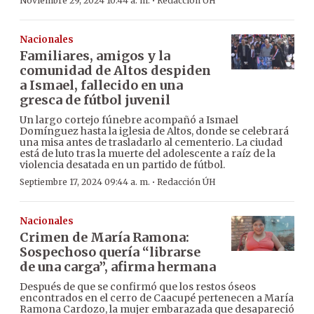
·
Noviembre 29, 2024 10:44 a. m.
Redacción ÚH
Nacionales
Familiares, amigos y la
comunidad de Altos despiden
a Ismael, fallecido en una
gresca de fútbol juvenil
Un largo cortejo fúnebre acompañó a Ismael
Domínguez hasta la iglesia de Altos, donde se celebrará
una misa antes de trasladarlo al cementerio. La ciudad
está de luto tras la muerte del adolescente a raíz de la
violencia desatada en un partido de fútbol.
·
Septiembre 17, 2024 09:44 a. m.
Redacción ÚH
Nacionales
Crimen de María Ramona:
Sospechoso quería “librarse
de una carga”, afirma hermana
Después de que se confirmó que los restos óseos
encontrados en el cerro de Caacupé pertenecen a María
Ramona Cardozo, la mujer embarazada que desapareció