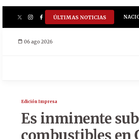
NACI
ÚLTIMAS NOTICIAS
twitter
instagram
facebook
tiktok
youtube
spotify
06 ago 2026
Edición Impresa
Es inminente suba
combustibles en G