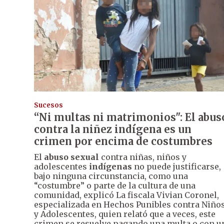
Sucesos
“Ni multas ni matrimonios": El abus
contra la niñez indígena es un
crimen por encima de costumbres
El
abuso sexual
contra niñas, niños y
adolescentes
indígenas
no puede justificarse,
bajo ninguna circunstancia, como una
“costumbre” o parte de la cultura de una
comunidad, explicó La fiscala Vivian Coronel,
especializada en Hechos Punibles contra Niño
y Adolescentes, quien relató que a veces, este
crimen se resuelve pagando una multa o con u