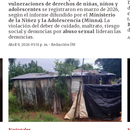
1
vulneraciones de derechos de niñas, niños y
d
adolescentes
se registraron en marzo de 2026,
c
según el informe difundido por el
Ministerio
t
de la Niñez y la Adolescencia (Minna).
La
I
violación del deber de cuidado, maltrato, riesgo
d
social y denuncias por
abuso sexual
lideran las
denuncias.
A
·
Abril 9, 2026 05:51 p. m.
Redacción ÚH
Nacionales
N