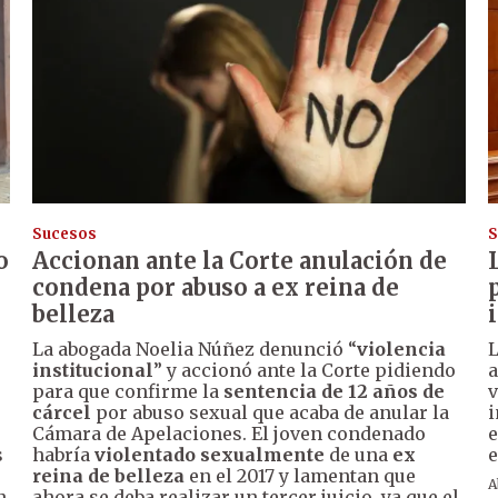
Sucesos
S
o
Accionan ante la Corte anulación de
condena por abuso a ex reina de
belleza
La abogada Noelia Núñez denunció “
violencia
L
institucional
” y accionó ante la Corte pidiendo
a
para que confirme la
sentencia de 12 años de
v
cárcel
por abuso sexual que acaba de anular la
i
Cámara de Apelaciones. El joven condenado
e
s
habría
violentado sexualmente
de
una
ex
e
reina de belleza
en el 2017 y lamentan que
A
n
ahora se deba realizar un tercer juicio, ya que el