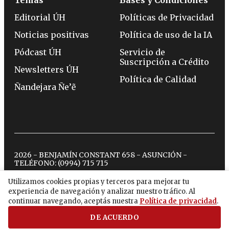
Temas
Bases y Condiciones
Editorial ÚH
Políticas de Privacidad
Noticias positivas
Política de uso de la IA
Pódcast ÚH
Servicio de
Suscripción a Crédito
Newsletters ÚH
Política de Calidad
Ñandejara Ñe’ẽ
2026 - BENJAMÍN CONSTANT 658 - ASUNCIÓN -
TELÉFONO:
(0994) 715 715
Utilizamos cookies propias y terceros para mejorar tu
experiencia de navegación y analizar nuestro tráfico. Al
twitter
instagram
facebook
tiktok
youtube
spotify
continuar navegando, aceptás nuestra
Política de privacidad
.
DE ACUERDO