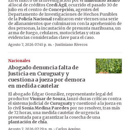
En el marco de la investigación por el
millonario asalto
al local de créditos
Credi Ágil
, ocurrido el pasado 30 de
julio en el centro de
Concepción
, agentes del
Departamento de Investigaciones de Hechos Punibles
de la
Policía Nacional
realizaron este viernes una serie
de allanamientos que culminaron con la aprehensión de
dos personas, la incautación de presunta marihuana, un
arma de fuego, celulares, motocicletas y otras
evidencias consideradas clave para el caso.
·
Agosto 7, 2026 07:45 p. m.
Justiniano Riveros
Nacionales
Abogado denuncia falta de
Justicia en Curuguaty y
cuestiona a jueza por demora
en medida cautelar
El abogado Édgar González, representante legal del
productor
Viumar de Souza
, lanzó duras críticas contra
el sistema judicial de
Curuguaty
y cuestionó a la jueza en
lo civil
Sonia Medina Paredes
por no resolver, tras más
de 72 horas, una medida cautelar de urgencia
presentada para garantizar la cosecha de una
plantación de chía
.
·
Agosto 7, 2026 07:29 p. m.
Carlos Aquino