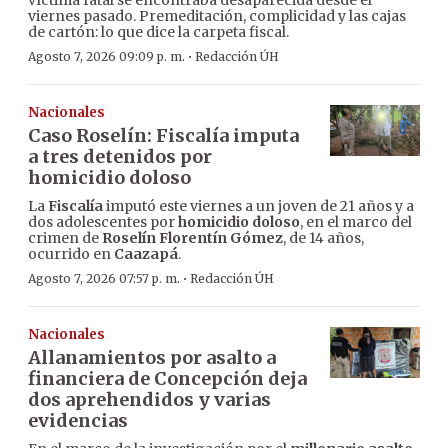
víctima fatal se encontraba desaparecida desde el
viernes pasado. Premeditación, complicidad y las cajas
de cartón: lo que dice la carpeta fiscal.
·
Agosto 7, 2026 09:09 p. m.
Redacción ÚH
Nacionales
Caso Roselín: Fiscalía imputa
a tres detenidos por
homicidio doloso
La
Fiscalía
imputó este viernes a un joven de 21 años y a
dos adolescentes por
homicidio doloso
, en el marco del
crimen de
Roselín Florentín Gómez
, de 14 años,
ocurrido en
Caazapá
.
·
Agosto 7, 2026 07:57 p. m.
Redacción ÚH
Nacionales
Allanamientos por asalto a
financiera de Concepción deja
dos aprehendidos y varias
evidencias