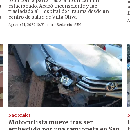
topó con la parte trasera de un camión
m
s
estacionado. Acabó inconsciente y fue
A
trasladado al Hospital de Trauma desde un
D
u
centro de salud de Villa Oliva.
A
·
Agosto 11, 2025 10:55 a. m.
Redacción ÚH
Nacionales
N
Motociclista muere tras ser
embestido por una camioneta en San