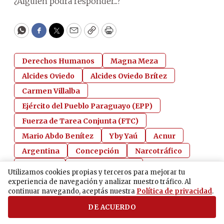
¿Alguien podrá responder...?
WhatsApp
Facebook
Twitter
Email
Copy
Print
Derechos Humanos
Magna Meza
Alcides Oviedo
Alcides Oviedo Brítez
Carmen Villalba
Ejército del Pueblo Paraguayo (EPP)
Fuerza de Tarea Conjunta (FTC)
Mario Abdo Benítez
Yby Yaú
Acnur
Argentina
Concepción
Narcotráfico
Paraguay
Partido Colorado
Utilizamos cookies propias y terceros para mejorar tu
Partido Patria Libre
experiencia de navegación y analizar nuestro tráfico. Al
continuar navegando, aceptás nuestra
Política de privacidad
.
DE ACUERDO