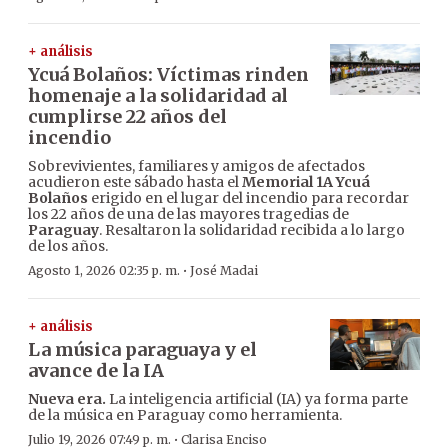
+ análisis
Ycuá Bolaños: Víctimas rinden
homenaje a la solidaridad al
cumplirse 22 años del
incendio
Sobrevivientes, familiares y amigos de afectados
acudieron este sábado hasta el
Memorial 1A Ycuá
Bolaños
erigido en el lugar del incendio para recordar
los 22 años de una de las mayores tragedias de
Paraguay
. Resaltaron la solidaridad recibida a lo largo
de los años.
·
Agosto 1, 2026 02:35 p. m.
José Madai
+ análisis
La música paraguaya y el
avance de la IA
Nueva era.
La inteligencia artificial (IA) ya forma parte
de la música en Paraguay como herramienta.
·
Julio 19, 2026 07:49 p. m.
Clarisa Enciso