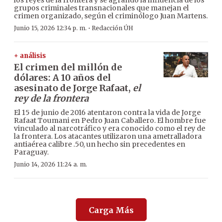
los reyes de la frontera y se agrandó la influencia de los
grupos criminales transnacionales que manejan el
crimen organizado, según el criminólogo Juan Martens.
·
Junio 15, 2026 12:34 p. m.
Redacción ÚH
+ análisis
El crimen del millón de
dólares: A 10 años del
asesinato de Jorge Rafaat,
el
rey de la frontera
El 15 de junio de 2016 atentaron contra la vida de Jorge
Rafaat Toumani en Pedro Juan Caballero. El hombre fue
vinculado al narcotráfico y era conocido como el rey de
la frontera. Los atacantes utilizaron una ametralladora
antiaérea calibre .50, un hecho sin precedentes en
Paraguay.
Junio 14, 2026 11:24 a. m.
Carga Más