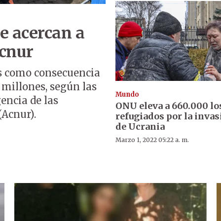
e acercan a
Acnur
ís como consecuencia
9 millones, según las
Mundo
encia de las
ONU eleva a 660.000 lo
(Acnur).
refugiados por la invas
de Ucrania
Marzo 1, 2022 05:22 a. m.