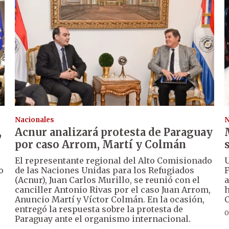
Nacionales
N
,
Acnur analizará protesta de Paraguay
por caso Arrom, Martí y Colmán
El representante regional del Alto Comisionado
U
o
de las Naciones Unidas para los Refugiados
F
(Acnur), Juan Carlos Murillo, se reunió con el
a
canciller Antonio Rivas por el caso Juan Arrom,
h
Anuncio Martí y Víctor Colmán. En la ocasión,
C
entregó la respuesta sobre la protesta de
O
Paraguay ante el organismo internacional.