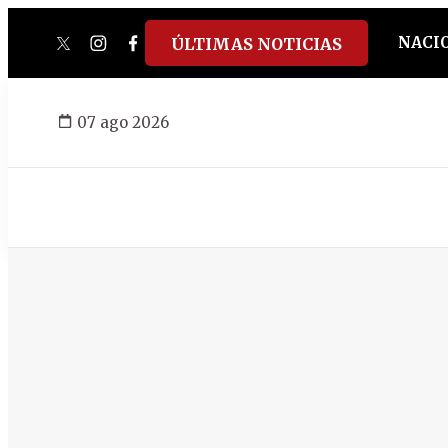
NACI
ÚLTIMAS NOTICIAS
twitter
instagram
facebook
tiktok
youtube
spotify
07 ago 2026