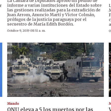
La Cámara de Diputados aprobó un pedido de
informe a varias instituciones del Estado sobre
r
L
las gestiones realizadas para la extradición de
M
Juan Arrom, Anuncio Martí y Víctor Colmán,
F
prófugos de la justicia paraguaya por el
c
secuestro de María Edith Bordón.
a
Octubre 9, 2019 08:51 a. m.
O
Mundo
ONU eleva a 5 los muertos por las