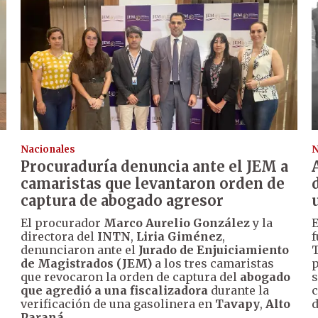
Nacionales
N
Procuraduría denuncia ante el JEM a
camaristas que levantaron orden de
captura de abogado agresor
El procurador
Marco Aurelio González
y la
E
directora del
INTN
,
Liria Giménez
,
f
denunciaron ante el
Jurado de Enjuiciamiento
T
de Magistrados (JEM)
a los tres camaristas
p
que revocaron la orden de captura del
abogado
s
que agredió a una fiscalizadora
durante la
c
verificación de una gasolinera en
Tavapy
,
Alto
d
Paraná
.