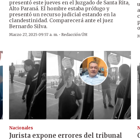
presentó este jueves en el Juzgado de Santa Rita,
u
Alto Paraná. El hombre estaba prófugo y
a
presentó un recurso judicial estando en la
c
clandestinidad. Comparecerá ante el juez
p
Bernardo Silva.
o
·
Marzo 27, 2025 09:57 a. m.
Redacción ÚH
M
Nacionales
N
Jurista expone errores del tribunal