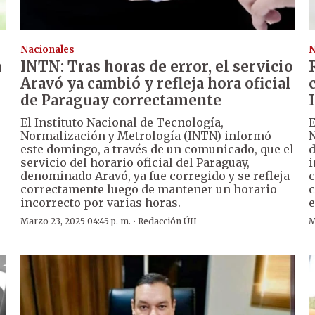
Nacionales
N
n
INTN: Tras horas de error, el servicio
Aravó ya cambió y refleja hora oficial
de Paraguay correctamente
El Instituto Nacional de Tecnología,
E
Normalización y Metrología (INTN) informó
N
este domingo, a través de un comunicado, que el
d
servicio del horario oficial del Paraguay,
i
denominado Aravó, ya fue corregido y se refleja
c
correctamente luego de mantener un horario
c
incorrecto por varias horas.
e
·
Marzo 23, 2025 04:45 p. m.
Redacción ÚH
M