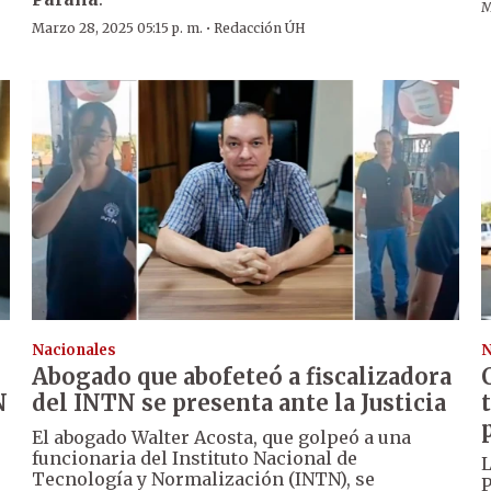
M
·
Marzo 28, 2025 05:15 p. m.
Redacción ÚH
Nacionales
N
Abogado que abofeteó a fiscalizadora
N
del INTN se presenta ante la Justicia
El abogado Walter Acosta, que golpeó a una
funcionaria del Instituto Nacional de
L
Tecnología y Normalización (INTN), se
P