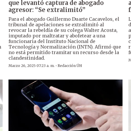
que levantó captura de abogado
agresor: “Se extralimitó”
Para el abogado Guillermo Duarte Cacavelos, el
L
tribunal de apelaciones se extralimitó al
d
revocar la rebeldía de su colega Walter Acosta,
a
imputado por maltratar y abofetear a una
p
funcionaria del Instituto Nacional de
c
n
Tecnología y Normalización (INTN). Afirmó que
r
no está permitido tramitar un recurso desde la
f
clandestinidad.
M
·
Marzo 26, 2025 07:23 a. m.
Redacción ÚH