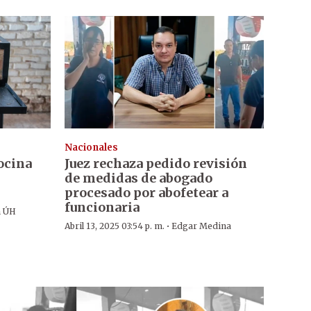
Nacionales
ocina
Juez rechaza pedido revisión
de medidas de abogado
procesado por abofetear a
funcionaria
n ÚH
·
Abril 13, 2025 03:54 p. m.
Edgar Medina