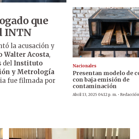
bogado que
el INTN
ntó la acusación y
 Walter Acosta
,
s del
Instituto
Nacionales
ión y Metrología
Presentan modelo de c
con baja emisión de
ia fue filmada por
contaminación
·
Abril 13, 2025 04:12 p. m.
Redacció