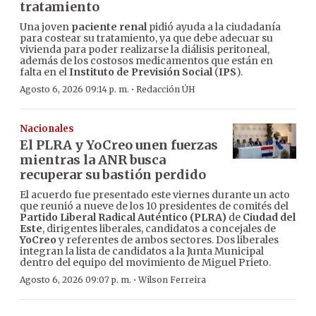
tratamiento
Una joven
paciente renal
pidió ayuda a la ciudadanía
para costear su tratamiento, ya que debe adecuar su
vivienda para poder realizarse la diálisis peritoneal,
además de los costosos medicamentos que están en
falta en el
Instituto de Previsión Social
(
IPS
).
·
Agosto 6, 2026 09:14 p. m.
Redacción ÚH
Nacionales
El PLRA y YoCreo unen fuerzas
mientras la ANR busca
recuperar su bastión perdido
El acuerdo fue presentado este viernes durante un acto
que reunió a nueve de los 10 presidentes de comités del
Partido Liberal Radical Auténtico (PLRA)
de
Ciudad del
Este
, dirigentes liberales, candidatos a concejales de
YoCreo
y referentes de ambos sectores. Dos liberales
integran la lista de candidatos a la Junta Municipal
dentro del equipo del movimiento de Miguel Prieto.
·
Agosto 6, 2026 09:07 p. m.
Wilson Ferreira