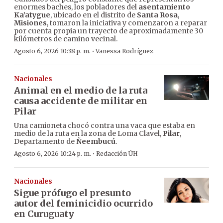
enormes baches, los pobladores del
asentamiento
Ka’atygue
, ubicado en el distrito de
Santa Rosa
,
Misiones
, tomaron la iniciativa y comenzaron a reparar
por cuenta propia un trayecto de aproximadamente 30
kilómetros de camino vecinal.
·
Agosto 6, 2026 10:38 p. m.
Vanessa Rodríguez
Nacionales
Animal en el medio de la ruta
causa accidente de militar en
Pilar
Una camioneta chocó contra una vaca que estaba en
medio de la ruta en la zona de Loma Clavel,
Pilar
,
Departamento de
Ñeembucú
.
·
Agosto 6, 2026 10:24 p. m.
Redacción ÚH
Nacionales
Sigue prófugo el presunto
autor del feminicidio ocurrido
en Curuguaty