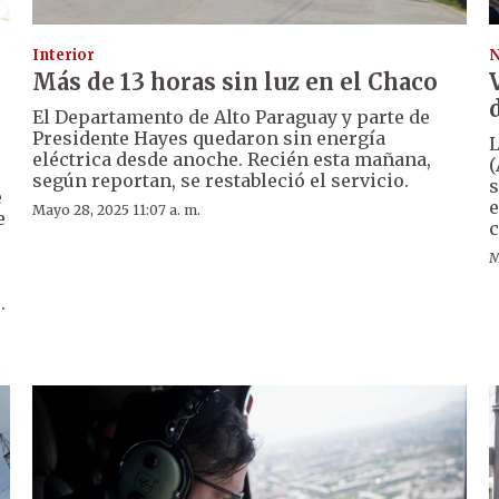
Interior
N
Más de 13 horas sin luz en el Chaco
El Departamento de Alto Paraguay y parte de
Presidente Hayes quedaron sin energía
L
eléctrica desde anoche. Recién esta mañana,
(
según reportan, se restableció el servicio.
s
e
e
Mayo 28, 2025 11:07 a. m.
e
c
M
.