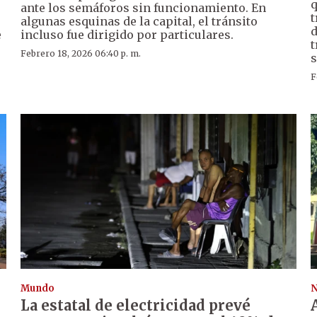
q
ante los semáforos sin funcionamiento. En
t
algunas esquinas de la capital, el tránsito
d
e
incluso fue dirigido por particulares.
t
Febrero 18, 2026 06:40 p. m.
s
F
Mundo
N
La estatal de electricidad prevé