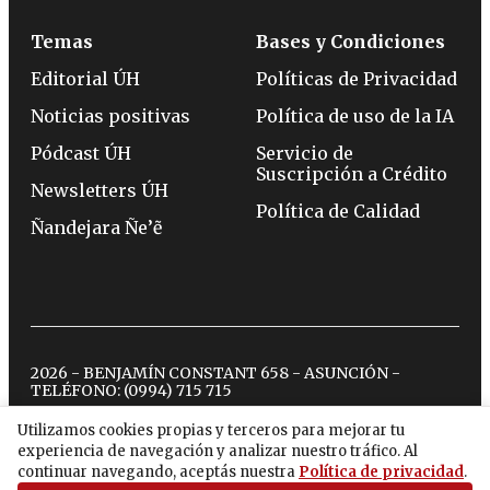
Temas
Bases y Condiciones
Editorial ÚH
Políticas de Privacidad
Noticias positivas
Política de uso de la IA
Pódcast ÚH
Servicio de
Suscripción a Crédito
Newsletters ÚH
Política de Calidad
Ñandejara Ñe’ẽ
2026 - BENJAMÍN CONSTANT 658 - ASUNCIÓN -
TELÉFONO:
(0994) 715 715
Utilizamos cookies propias y terceros para mejorar tu
experiencia de navegación y analizar nuestro tráfico. Al
twitter
instagram
facebook
tiktok
youtube
spotify
continuar navegando, aceptás nuestra
Política de privacidad
.