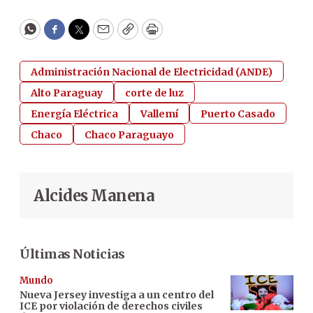
WhatsApp
Facebook
Twitter
Email
Copy
Print
Administración Nacional de Electricidad (ANDE)
Alto Paraguay
corte de luz
Energía Eléctrica
Vallemí
Puerto Casado
Chaco
Chaco Paraguayo
Alcides Manena
Últimas Noticias
Mundo
Nueva Jersey investiga a un centro del
ICE por violación de derechos civiles