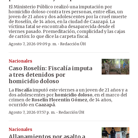
El Ministerio Público realizó una imputación por
homicidio doloso contra tres personas, entre ellas, un
joven de 21 años y dos adolescentes por la cruel muerte
de Roselín, de 14 años, en la ciudad de Caazapá. La
víctima fatal se encontraba desaparecida desde el
viernes pasado. Premeditación, complicidad y las cajas
de cartón: lo que dice la carpeta fiscal.
·
Agosto 7, 2026 09:09 p. m.
Redacción ÚH
Nacionales
Caso Roselín: Fiscalía imputa
a tres detenidos por
homicidio doloso
La
Fiscalía
imputó este viernes a un joven de 21 años y a
dos adolescentes por
homicidio doloso
, en el marco del
crimen de
Roselín Florentín Gómez
, de 14 años,
ocurrido en
Caazapá
.
·
Agosto 7, 2026 07:57 p. m.
Redacción ÚH
Nacionales
Allanamientos por asalto a