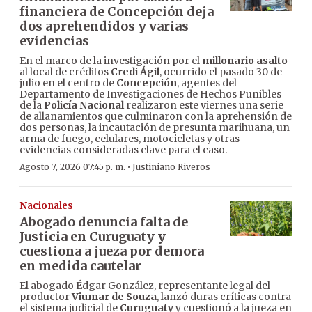
financiera de Concepción deja
dos aprehendidos y varias
evidencias
En el marco de la investigación por el
millonario asalto
al local de créditos
Credi Ágil
, ocurrido el pasado 30 de
julio en el centro de
Concepción
, agentes del
Departamento de Investigaciones de Hechos Punibles
de la
Policía Nacional
realizaron este viernes una serie
de allanamientos que culminaron con la aprehensión de
dos personas, la incautación de presunta marihuana, un
arma de fuego, celulares, motocicletas y otras
evidencias consideradas clave para el caso.
·
Agosto 7, 2026 07:45 p. m.
Justiniano Riveros
Nacionales
Abogado denuncia falta de
Justicia en Curuguaty y
cuestiona a jueza por demora
en medida cautelar
El abogado Édgar González, representante legal del
productor
Viumar de Souza
, lanzó duras críticas contra
el sistema judicial de
Curuguaty
y cuestionó a la jueza en