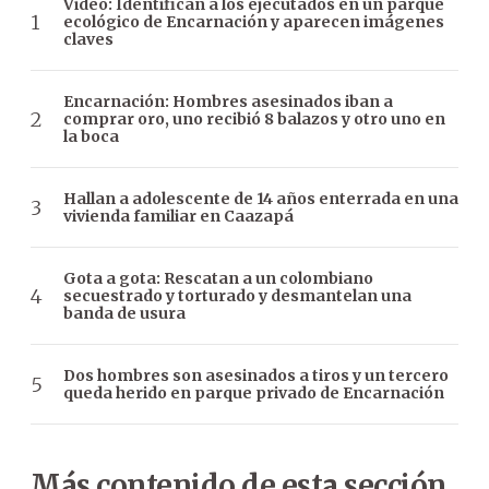
Video: Identifican a los ejecutados en un parque
ecológico de Encarnación y aparecen imágenes
claves
Encarnación: Hombres asesinados iban a
comprar oro, uno recibió 8 balazos y otro uno en
la boca
Hallan a adolescente de 14 años enterrada en una
vivienda familiar en Caazapá
Gota a gota: Rescatan a un colombiano
secuestrado y torturado y desmantelan una
banda de usura
Dos hombres son asesinados a tiros y un tercero
queda herido en parque privado de Encarnación
Más contenido de esta sección