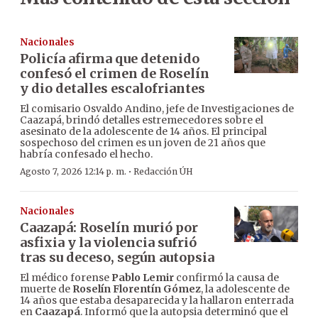
Nacionales
Policía afirma que detenido
confesó el crimen de Roselín
y dio detalles escalofriantes
El comisario Osvaldo Andino, jefe de Investigaciones de
Caazapá, brindó detalles estremecedores sobre el
asesinato de la adolescente de 14 años. El principal
sospechoso del crimen es un joven de 21 años que
habría confesado el hecho.
·
Agosto 7, 2026 12:14 p. m.
Redacción ÚH
Nacionales
Caazapá: Roselín murió por
asfixia y la violencia sufrió
tras su deceso, según autopsia
El médico forense
Pablo Lemir
confirmó la causa de
muerte de
Roselín Florentín Gómez
, la adolescente de
14 años que estaba desaparecida y la hallaron enterrada
en
Caazapá
. Informó que la autopsia determinó que el