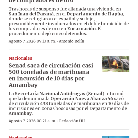
de compradores de oro
Tras horas de suspenso fue allanada una vivienda en
San Juan del Paraná
, en el
Departamento de Itapúa
,
donde se refugiaron el español y su hijo,
presumiblemente involucrados en el doble homicidio de
los compradores de oro en
Encarnación
. El
procedimiento dejó cinco detenidos.
·
Agosto 7, 2026 09:13 a. m.
Antonio Rolín
Nacionales
Senad saca de circulación casi
500 toneladas de marihuana
en incursión de 10 días por
Amambay
La
Secretaría Nacional Antidrogas
(
Senad
) informó
que la denominada
Operación Nueva Alianza 56
sacó
de circulación 498 toneladas de marihuana en 10 días de
incursiones en zonas boscosas por el Departamento de
Amambay
.
·
Agosto 7, 2026 08:21 a. m.
Redacción ÚH