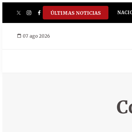
NACI
ÚLTIMAS NOTICIAS
twitter
instagram
facebook
tiktok
youtube
spotify
07 ago 2026
C