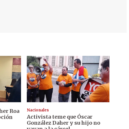
ther Roa
Nacionales
Activista teme que Óscar
pción
González Daher y su hijo no
vayan a la cárcel