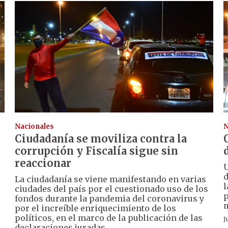
Nacionales
N
Ciudadanía se moviliza contra la
corrupción y Fiscalía sigue sin
reaccionar
U
d
La ciudadanía se viene manifestando en varias
l
ciudades del país por el cuestionado uso de los
p
fondos durante la pandemia del coronavirus y
m
por el increíble enriquecimiento de los
políticos, en el marco de la publicación de las
J
declaraciones juradas.