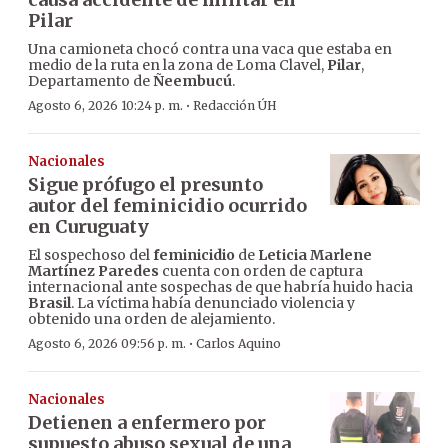
Pilar
Una camioneta chocó contra una vaca que estaba en
medio de la ruta en la zona de Loma Clavel,
Pilar
,
Departamento de
Ñeembucú
.
·
Agosto 6, 2026 10:24 p. m.
Redacción ÚH
Nacionales
Sigue prófugo el presunto
autor del feminicidio ocurrido
en Curuguaty
El sospechoso del
feminicidio
de
Leticia Marlene
Martínez Paredes
cuenta con orden de captura
internacional ante sospechas de que habría huido hacia
Brasil
. La víctima había denunciado violencia y
obtenido una orden de alejamiento.
·
Agosto 6, 2026 09:56 p. m.
Carlos Aquino
Nacionales
Detienen a enfermero por
supuesto abuso sexual de una