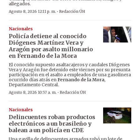
allegados.
·
Agosto 8, 2026 12:11 p. m.
Redacción ÚH
Nacionales
Policía detiene al conocido
Diógenes Martínez Vera y
Aragón por asalto millonario
en Fernando de la Mora
El conocido supuesto asaltacajeros y caudales Diógenes
Vera y Aragón fue detenido este viernes por su presunta
participación en el asalto a empleados de una gasolinera
ocurrido días atrás en
Fernando de la Mora
,
Departamento Central.
·
Agosto 8, 2026 10:57 a. m.
Redacción ÚH
Nacionales
Delincuentes roban productos
electrónicos a un brasileño y
balean a un policía en CDE
Una gavilla de delincuentes armados robó un lote de