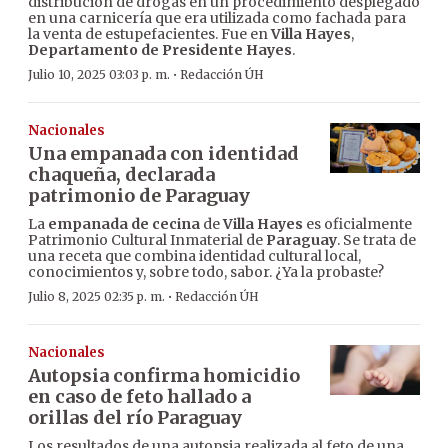
distribución de drogas en un procedimiento desplegado
en una carnicería que era utilizada como fachada para
la venta de estupefacientes. Fue en
Villa Hayes
,
Departamento de Presidente Hayes
.
·
Julio 10, 2025 03:03 p. m.
Redacción ÚH
Nacionales
Una empanada con identidad
chaqueña, declarada
patrimonio de Paraguay
La
empanada de cecina
de
Villa Hayes
es oficialmente
Patrimonio Cultural Inmaterial de
Paraguay
. Se trata de
una receta que combina identidad cultural local,
conocimientos y, sobre todo, sabor. ¿Ya la probaste?
·
Julio 8, 2025 02:35 p. m.
Redacción ÚH
Nacionales
Autopsia confirma homicidio
en caso de feto hallado a
orillas del río Paraguay
Los resultados de una autopsia realizada al feto de una