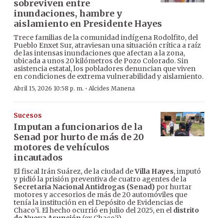
sobreviven entre
inundaciones, hambre y
aislamiento en Presidente Hayes
Trece familias de la comunidad indígena Rodolfito, del
Pueblo Enxet Sur, atraviesan una situación crítica a raíz
de las intensas inundaciones que afectan a la zona,
ubicada a unos 20 kilómetros de Pozo Colorado. Sin
asistencia estatal, los pobladores denuncian que viven
en condiciones de extrema vulnerabilidad y aislamiento.
·
Abril 15, 2026 10:58 p. m.
Alcides Manena
Sucesos
Imputan a funcionarios de la
Senad por hurto de más de 20
motores de vehículos
incautados
El fiscal Irán Suárez, de la ciudad de
Villa Hayes
, imputó
y pidió la prisión preventiva de cuatro agentes de la
Secretaría Nacional Antidrogas (Senad)
por hurtar
motores y accesorios de más de 20 automóviles que
tenía la institución en el Depósito de Evidencias de
Chaco’i. El hecho ocurrió en julio del 2025, en el
distrito
de Nueva Asunción
(ex Chaco’i).