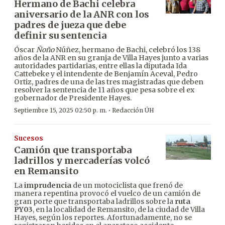
Hermano de Bachi celebra
aniversario de la ANR con los
padres de jueza que debe
definir su sentencia
Óscar
Ñoño
Núñez, hermano de Bachi, celebró los 138
años de la ANR en su granja de Villa Hayes junto a varias
autoridades partidarias, entre ellas la diputada Ida
Cattebeke y el intendente de Benjamín Aceval, Pedro
Ortiz, padres de una de las tres magistradas que deben
resolver la sentencia de 11 años que pesa sobre el ex
gobernador de Presidente Hayes.
·
Septiembre 15, 2025 02:50 p. m.
Redacción ÚH
Sucesos
Camión que transportaba
ladrillos y mercaderías volcó
en Remansito
La
imprudencia
de un motociclista que frenó de
manera repentina provocó el vuelco de un camión de
gran porte que transportaba ladrillos sobre la
ruta
PY03
, en la localidad de Remansito, de la ciudad de Villa
Hayes, según los reportes. Afortunadamente, no se