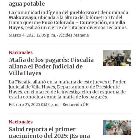
agua potable
La comunidad indígena del
pueblo Enxet
denominada
Makxawaya
, ubicada a la altura del kilómetro 317 del
tramo que une
Pozo Colorado
–
Concepción
, en
Villa
Hayes
, realizó un cierre de ruta por diversos reclamos.
·
Marzo 4, 2025 12:05 p. m.
Alcides Manena
Nacionales
Mafia de los pagarés: Fiscalía
allana el Poder Judicial de
Villa Hayes
La Fiscalía allanó en la mañana de este jueves el Poder
Judicial de Villa Hayes, Departamento de Presidente
Hayes, en el marco de la investigación del esquema de
estafa conocida como la mafia de los pagarés.
·
Febrero 27, 2025 03:13 p. m.
Redacción ÚH
Nacionales
Salud reporta el primer
nacimiento del 2025: ¡Es una