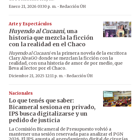
·
Enero 21, 2026 03:30 p. m.
Redacción ÚH
Arte y Espectáculos
Huyendo al Cucaani
, una
historia que mezcla la ficción
con la realidad en el Chaco
Huyendo al Cucaani
es la primera novela de la escritora
Clary AlvaGO donde se mezclan la ficción con la
realidad, con una historia de amor de por medio, que
lleva al lector por el Chaco.
·
Diciembre 21, 2025 12:11 p. m.
Redacción ÚH
Nacionales
Lo que tenés que saber:
Bicameral sesiona en privado,
IPS busca digitalizarse y un
pedido de justicia
La Comisión Bicameral de Presupuesto volvió a
mantener una sesión reservada para analizar el PGN
2026. El IPS apunta al agendamiento digital de cirugías.