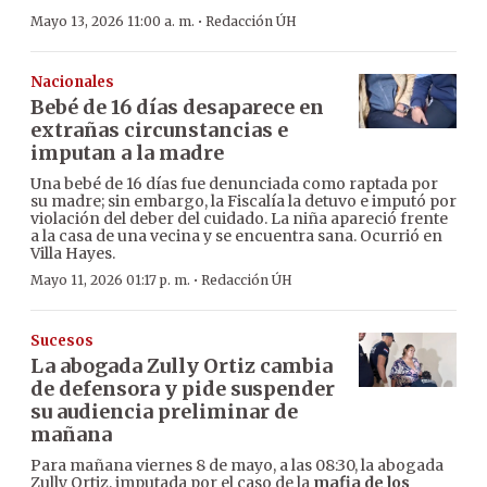
·
Mayo 13, 2026 11:00 a. m.
Redacción ÚH
Nacionales
Bebé de 16 días desaparece en
extrañas circunstancias e
imputan a la madre
Una bebé de 16 días fue denunciada como raptada por
su madre; sin embargo, la Fiscalía la detuvo e imputó por
violación del deber del cuidado. La niña apareció frente
a la casa de una vecina y se encuentra sana. Ocurrió en
Villa Hayes.
·
Mayo 11, 2026 01:17 p. m.
Redacción ÚH
Sucesos
La abogada Zully Ortiz cambia
de defensora y pide suspender
su audiencia preliminar de
mañana
Para mañana viernes 8 de mayo, a las 08:30, la abogada
Zully Ortiz, imputada por el caso de la
mafia de los